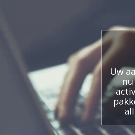
Uw a
nu
acti
pakk
al