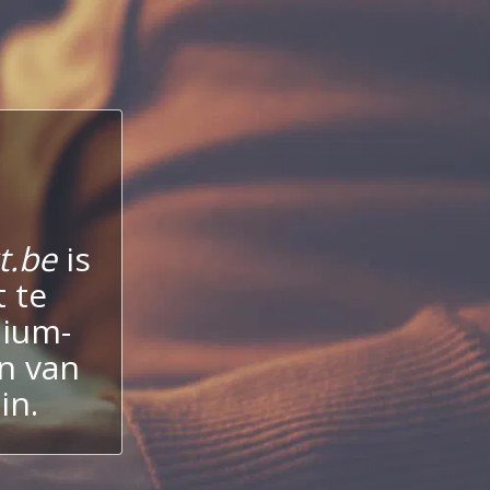
t.be
is
 te
mium-
n van
in.